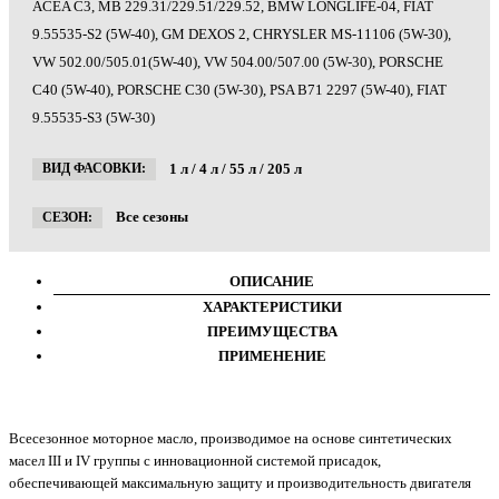
ACEA C3, MB 229.31/229.51/229.52, BMW LONGLIFE-04, FIAT
9.55535-S2 (5W-40), GM DEXOS 2, CHRYSLER MS-11106 (5W-30),
VW 502.00/505.01(5W-40), VW 504.00/507.00 (5W-30), PORSCHE
C40 (5W-40), PORSCHE C30 (5W-30), PSA B71 2297 (5W-40), FIAT
9.55535-S3 (5W-30)
1 л / 4 л / 55 л / 205 л
ВИД ФАСОВКИ:
Все сезоны
СЕЗОН:
ОПИСАНИЕ
ХАРАКТЕРИСТИКИ
ПРЕИМУЩЕСТВА
ПРИМЕНЕНИЕ
Всесезонное моторное масло, производимое на основе синтетических
масел III и IV группы c инновационной системой присадок,
обеспечивающей максимальную защиту и производительность двигателя