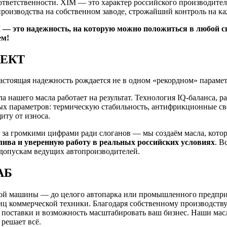
тветственности. XIM — это характер российского производителя
оизводства на собственном заводе, строжайший контроль на ка
— это надежность, на которую можно положиться в любой си
ем!
ЕКТ
стоящая надежность рождается не в одном «рекордном» параметр
а нашего масла работает на результат. Технология IQ-баланса, 
ых параметров: термическую стабильность, антифрикционные с
щиту от износа.
 за громкими цифрами ради слоганов — мы создаём масла, кот
ива и уверенную работу в реальных российских условиях
. В
 допускам ведущих автопроизводителей.
АБ
ой машины — до целого автопарка или промышленного предприя
иц коммерческой техники. Благодаря собственному производств
 поставки и возможность масштабировать ваш бизнес. Наши мас
 решает всё.