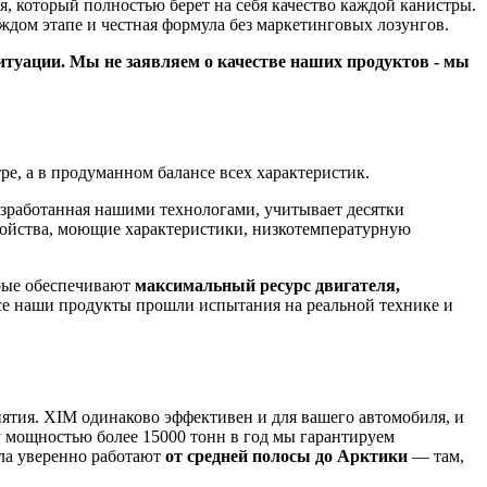
, который полностью берет на себя качество каждой канистры.
ждом этапе и честная формула без маркетинговых лозунгов.
туации. Мы не заявляем о качестве наших продуктов - мы
е, а в продуманном балансе всех характеристик.
разработанная нашими технологами, учитывает десятки
войства, моющие характеристики, низкотемпературную
орые обеспечивают
максимальный ресурс двигателя,
се наши продукты прошли испытания на реальной технике и
тия. XIM одинаково эффективен и для вашего автомобиля, и
у мощностью более 15000 тонн в год мы гарантируем
ла уверенно работают
от средней полосы до Арктики
— там,