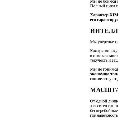
Мы не боимся о
Полный цикл пр
Характер XIM 
его гарантиру
ИНТЕЛЛ
Мы уверены: на
Каждая молекул
взаимосвязанн
текучесть и за
Мы не гонимся
экономию топл
соответствуют
МАСШТ
От одной личн
для сотен един
бесперебойные
где надёжность